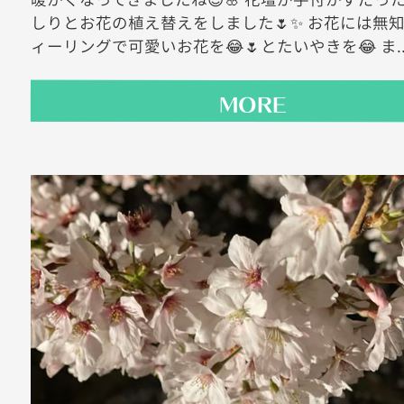
しりとお花の植え替えをしました🌷✨ お花には無
ィーリングで可愛いお花を😂🌷とたいやきを😂 ま..
MORE