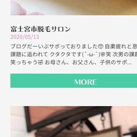
富士宮市脱毛サロン
2020/05/13
ブログだーいぶサボっておりました🥺 自粛疲れと
課題に追われて クタクタです(´-ω-`)🌸笑 次男の
笑っちゃう🤣 お母さん、お父さん、子供のサポ...
MORE