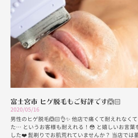
富士宮市 ヒゲ脱毛もご好評です🙆🏻
2020/05/16
男性のヒゲ脱毛🙆🏻👌✨ 他店で痛くて耐えれなく
た… というお客様も耐えれる！😳 と嬉しいお言葉
した❤️ 髭剃りでお肌荒れていませんか？ 当店では蓄熱