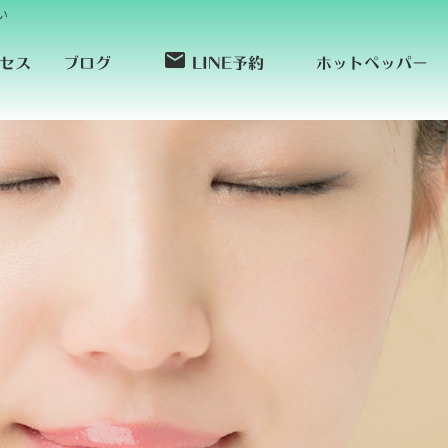
い
ホットペッパー
セス
ブログ
LINE予約
email